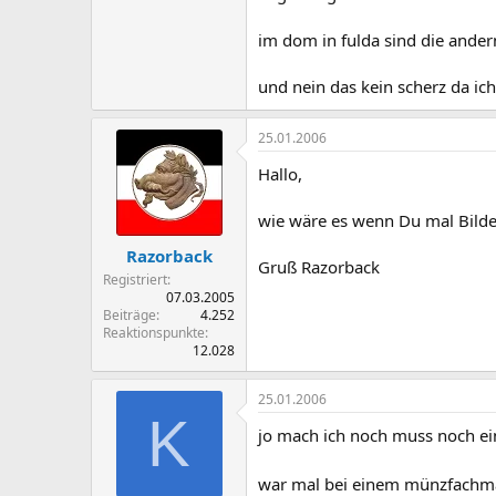
im dom in fulda sind die ander
und nein das kein scherz da ic
25.01.2006
Hallo,
wie wäre es wenn Du mal Bilde
Razorback
Gruß Razorback
Registriert
07.03.2005
Beiträge
4.252
Reaktionspunkte
12.028
25.01.2006
K
jo mach ich noch muss noch ein
war mal bei einem münzfachman