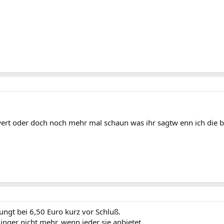
o wert oder doch noch mehr mal schaun was ihr sagtw enn ich die b
ungt bei 6,50 Euro kurz vor Schluß.
inger nicht mehr, wenn jeder sie anbietet.