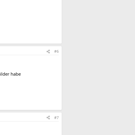
#6
ilder habe
#7