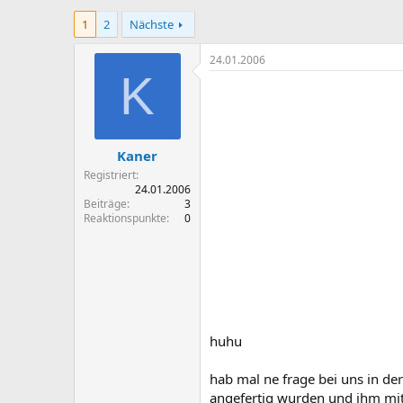
r
r
1
2
Nächste
s
s
t
t
e
e
24.01.2006
l
l
K
l
l
e
t
r
a
m
Kaner
Registriert
24.01.2006
Beiträge
3
Reaktionspunkte
0
huhu
hab mal ne frage bei uns in der
angefertig wurden und ihm mit 