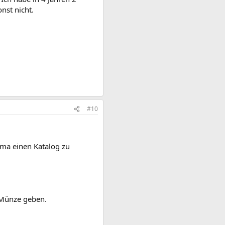
st nicht.
#10
ema einen Katalog zu
r Münze geben.