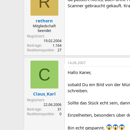
R
Scanner gebraucht gekauft. K
rethorn
Mitgliedschaft
beendet
Registriert
19.02.2004
Beiträge
1.164
Reaktionspunkte
27
14.06.2007
C
Hallo Kaner,
sobald Du ein Bild von der Mün
schreiben.
Claus_Karl
Registriert
Sollte das Stück echt sein, da
22.06.2006
Beiträge
31
Reaktionspunkte
0
Einzelheiten, besonders über d
Bin echt gespannt.