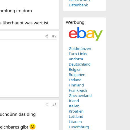
Datenbank
 sammlung im dom
Werbung:
s überhaupt was wert ist
#2
Goldmünzen
Euro-Links
Andorra
Deutschland
Belgien
Bulgarien
Estland
Finnland
Frankreich
Griechenland
Irland
#3
Italien
Kroatien
hauchdünn das ding
Lettland
Litauen
eichbares gibt
Luxemburg