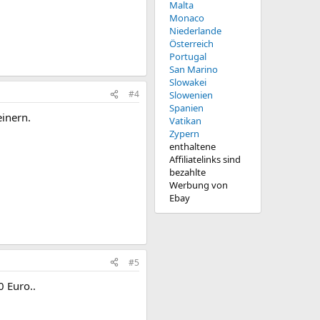
Malta
Monaco
Niederlande
Österreich
Portugal
San Marino
Slowakei
#4
Slowenien
Spanien
inern.
Vatikan
Zypern
enthaltene
Affiliatelinks sind
bezahlte
Werbung von
Ebay
#5
 Euro..