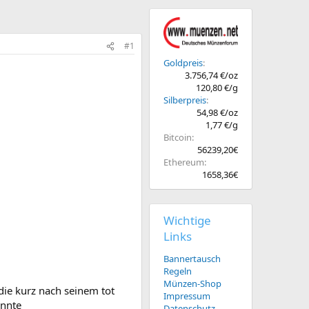
#1
Goldpreis
3.756,74 €/oz
120,80 €/g
Silberpreis
54,98 €/oz
1,77 €/g
Bitcoin
56239,20€
Ethereum
1658,36€
Wichtige
Links
Bannertausch
Regeln
Münzen-Shop
 die kurz nach seinem tot
Impressum
önnte
Datenschutz