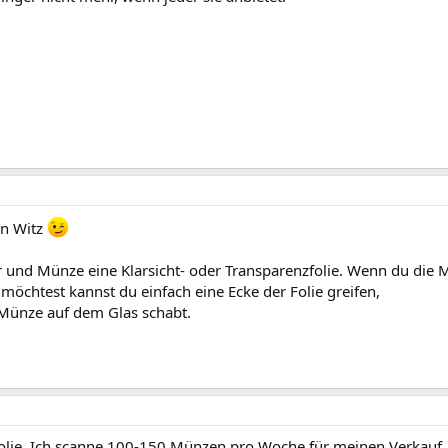
in Witz
r und Münze eine Klarsicht- oder Transparenzfolie. Wenn du di
öchtest kannst du einfach eine Ecke der Folie greifen,
 Münze auf dem Glas schabt.
Folie. Ich scanne 100-150 Münzen pro Woche für meinen Verkauf. 