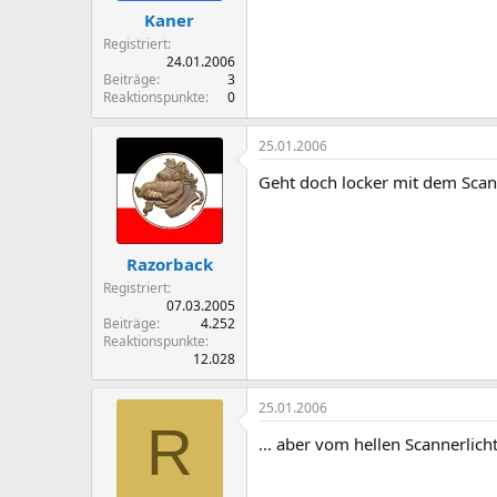
Kaner
Registriert
24.01.2006
Beiträge
3
Reaktionspunkte
0
25.01.2006
Geht doch locker mit dem Scan
Razorback
Registriert
07.03.2005
Beiträge
4.252
Reaktionspunkte
12.028
25.01.2006
R
... aber vom hellen Scannerli