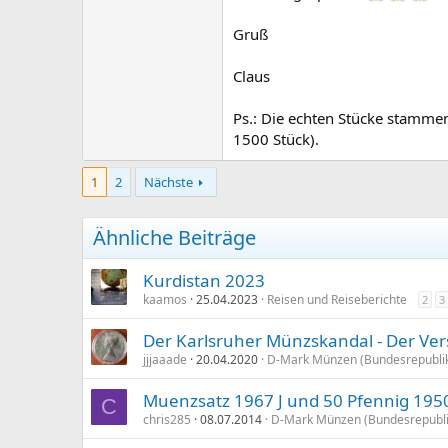
Gruß
Claus
Ps.: Die echten Stücke stammen
1500 Stück).
1
2
Nächste
Ähnliche Beiträge
Kurdistan 2023
kaamos
25.04.2023
Reisen und Reiseberichte
2
3
Der Karlsruher Münzskandal - Der V
jjjaaade
20.04.2020
D-Mark Münzen (Bundesrepublik
Muenzsatz 1967 J und 50 Pfennig 195
C
chris285
08.07.2014
D-Mark Münzen (Bundesrepubli