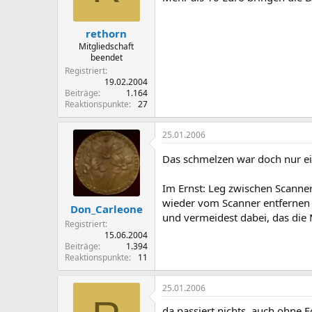
rethorn
Mitgliedschaft
beendet
Registriert
19.02.2004
Beiträge
1.164
Reaktionspunkte
27
25.01.2006
Das schmelzen war doch nur e
Im Ernst: Leg zwischen Scanne
wieder vom Scanner entfernen m
Don_Carleone
und vermeidest dabei, das die
Registriert
15.06.2004
Beiträge
1.394
Reaktionspunkte
11
25.01.2006
da passiert nichts, auch ohne 