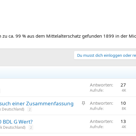
 zu ca. 99 % aus dem Mittelalterschatz gefunden 1899 in der Mich
Du musst dich einloggen oder re
Antworten
27
Aufrufe
4K
A
ersuch einer Zusammenfassung
Antworten
10
n
Aufrufe
8K
 Deutschland)
2
g
0 BDL G Wert?
Antworten
13
e
Aufrufe
4K
k Deutschland)
2
p
i