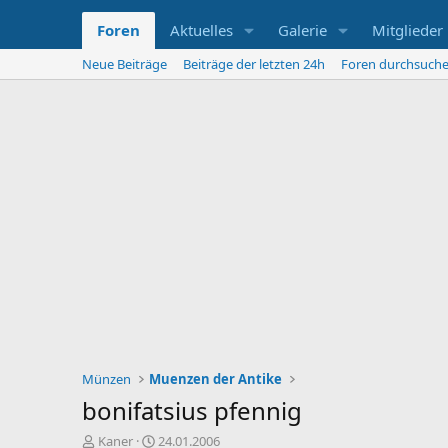
Foren
Aktuelles
Galerie
Mitglieder
Neue Beiträge
Beiträge der letzten 24h
Foren durchsuch
Münzen
Muenzen der Antike
bonifatsius pfennig
E
E
Kaner
24.01.2006