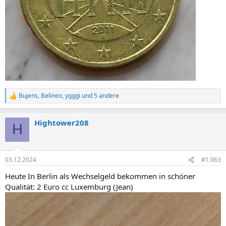
Bujens
,
Belineo
,
ygggi
und 5 andere
R
e
a
Hightower208
k
H
t
i
o
n
03.12.2024
#1.963
e
n
Heute In Berlin als Wechselgeld bekommen in schöner
:
Qualität: 2 Euro cc Luxemburg (Jean)