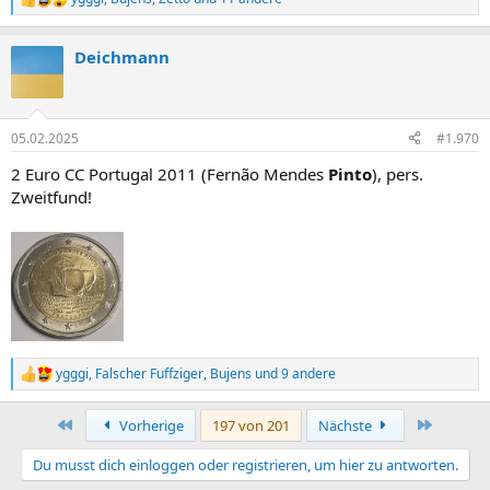
R
e
a
Deichmann
k
t
i
o
n
05.02.2025
#1.970
e
n
2 Euro CC Portugal 2011 (Fernão Mendes
Pinto
), pers.
:
Zweitfund!
ygggi
,
Falscher Fuffziger
,
Bujens
und 9 andere
R
e
a
Erste
Letzte
Vorherige
197 von 201
Nächste
k
t
Du musst dich einloggen oder registrieren, um hier zu antworten.
i
o