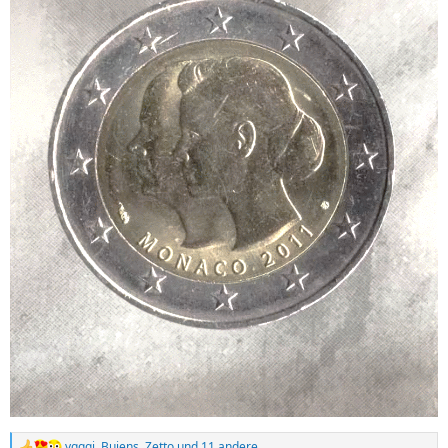
ygggi
,
Bujens
,
Zetto
und 11 andere