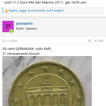
- und 1× 2 Euro KM San Marino 2011, gar nicht unc
Bujens
,
ygggi
,
Euromünzfan
und 5 andere
R
e
a
patopato
k
P
t
Foren - Sponsor
i
o
n
22.11.2024
#1.962
e
n
50 cent GERMANIA -solo KMS
:
2° ritrovamento forum