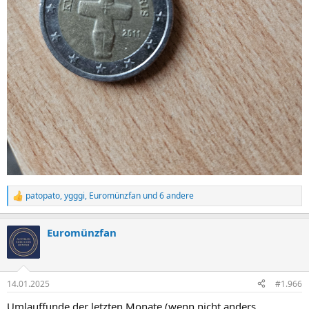
patopato
,
ygggi
,
Euromünzfan
und 6 andere
R
e
a
Euromünzfan
k
t
i
o
n
14.01.2025
#1.966
e
n
Umlauffunde der letzten Monate (wenn nicht anders