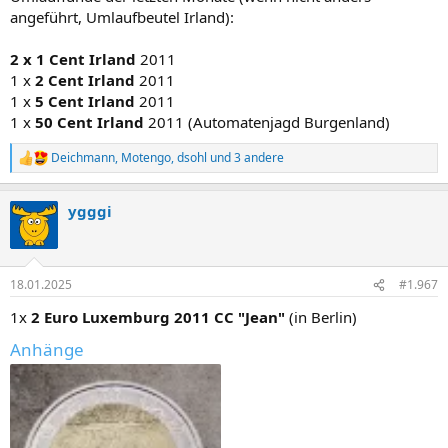
:
angeführt, Umlaufbeutel Irland):
2 x 1 Cent Irland
2011
1 x
2 Cent Irland
2011
1 x
5 Cent Irland
2011
1 x
50 Cent Irland
2011 (Automatenjagd Burgenland)
Deichmann
,
Motengo
,
dsohl
und 3 andere
R
e
a
ygggi
k
t
i
o
n
18.01.2025
#1.967
e
n
1x
2 Euro Luxemburg 2011 CC "Jean"
(in Berlin)
:
Anhänge