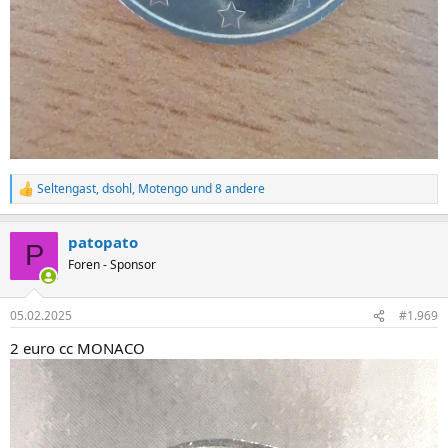
Seltengast
,
dsohl
,
Motengo
und 8 andere
R
e
a
patopato
k
P
t
Foren - Sponsor
i
o
n
05.02.2025
#1.969
e
n
2 euro cc MONACO
: