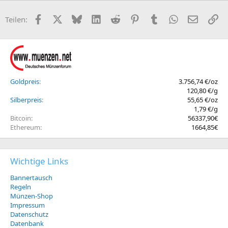
Facebook
X (Twitter)
Bluesky
LinkedIn
Reddit
Pinterest
Tumblr
WhatsApp
E-Mail
Li
Teilen:
Goldpreis
3.756,74 €/oz
120,80 €/g
Silberpreis
55,65 €/oz
1,79 €/g
Bitcoin
56337,90€
Ethereum
1664,85€
Wichtige Links
Bannertausch
Regeln
Münzen-Shop
Impressum
Datenschutz
Datenbank