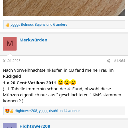
ygggi
,
Belineo
,
Bujens
und 6 andere
R
e
a
Merkwürden
k
M
t
i
o
n
01.01.2025
#1.964
e
n
Nach Vorweihnachtseinkäufen in CB fand meine Frau im
:
Rückgeld
1 x 20 Cent Vatikan 2011
( Lt. Tabelle immerhin schon der 4. Fund, obwohl diese
Münzen eigentlich nur aus " geschlachteten " KMS stammen
können ? )
Hightower208
,
ygggi
,
dsohl
und 4 andere
R
e
a
Hightower208
k