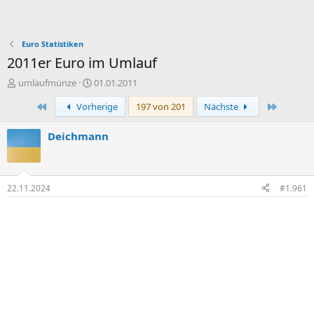
Euro Statistiken
2011er Euro im Umlauf
E
E
umlaufmünze
01.01.2011
r
r
Erste
Letzte
Vorherige
197 von 201
Nächste
s
s
t
t
e
e
Deichmann
l
l
l
l
e
t
r
a
22.11.2024
#1.961
m