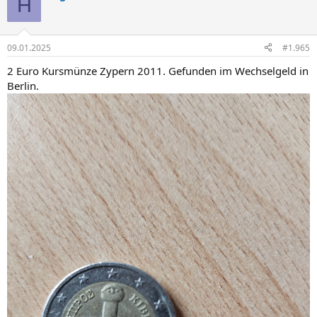
H
t
i
o
n
09.01.2025
#1.965
e
n
2 Euro Kursmünze Zypern 2011. Gefunden im Wechselgeld in
:
Berlin.