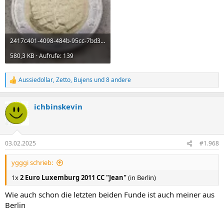
2417c401-4098-484b-95cc-7bd30cba5071.webp
580,3 KB · Aufrufe: 139
Aussiedollar
,
Zetto
,
Bujens
und 8 andere
R
e
a
ichbinskevin
k
t
i
o
n
03.02.2025
#1.968
e
n
ygggi schrieb:
:
1x
2 Euro Luxemburg 2011 CC "Jean"
(in Berlin)
Wie auch schon die letzten beiden Funde ist auch meiner aus
Berlin