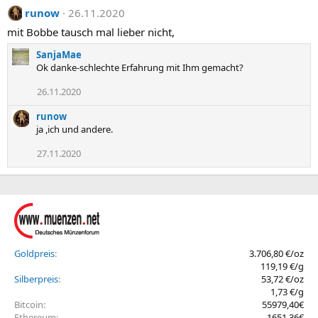
runow
26.11.2020
mit Bobbe tausch mal lieber nicht,
SanjaMae
Ok danke-schlechte Erfahrung mit Ihm gemacht?
26.11.2020
runow
ja ,ich und andere.
27.11.2020
Goldpreis
3.706,80 €/oz
119,19 €/g
Silberpreis
53,72 €/oz
1,73 €/g
Bitcoin
55979,40€
Ethereum
1651,36€