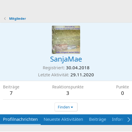
Mitglieder
SanjaMae
Registriert
30.04.2018
Letzte Aktivität
29.11.2020
Beiträge
Reaktionspunkte
Punkte
7
3
0
Finden
Profilnachrichten
Neueste Aktivitäten
Beiträge
Informat