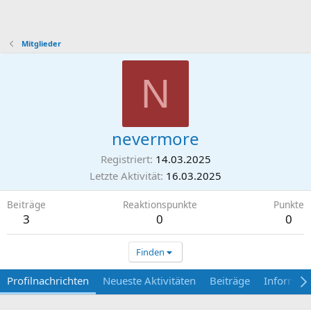
Mitglieder
N
nevermore
Registriert
14.03.2025
Letzte Aktivität
16.03.2025
Beiträge
Reaktionspunkte
Punkte
3
0
0
Finden
Profilnachrichten
Neueste Aktivitäten
Beiträge
Informat