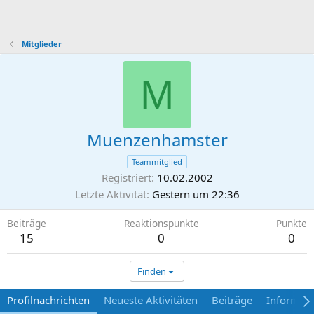
Mitglieder
M
Muenzenhamster
Teammitglied
Registriert
10.02.2002
Letzte Aktivität
Gestern um 22:36
Beiträge
Reaktionspunkte
Punkte
15
0
0
Finden
Profilnachrichten
Neueste Aktivitäten
Beiträge
Informat