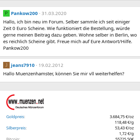
Pankow200
31.03.2020
P
Hallo, ich bin neu im Forum. Selber sammle ich seit einiger
Zeit 0 Euro Scheine. Wie funktioniert die Bestellung, würde
gerne meinen Beitrag dazu geben. Wohne selber in Berlin, wo
es reichlich Scheine gibt. Freue mich auf Eure Antwort/Hilfe.
Pankow200
jeans7910
19.02.2012
J
Hallo Muenzenhamster, können Sie mir vll weiterhelfen?
Goldpreis
3.684,75 €/oz
118,48 €/g
Silberpreis
53,43 €/oz
1,72 €/g
Bitcoin
55725,50€