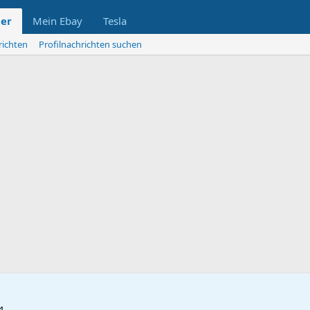
der
Mein Ebay
Tesla
richten
Profilnachrichten suchen
4