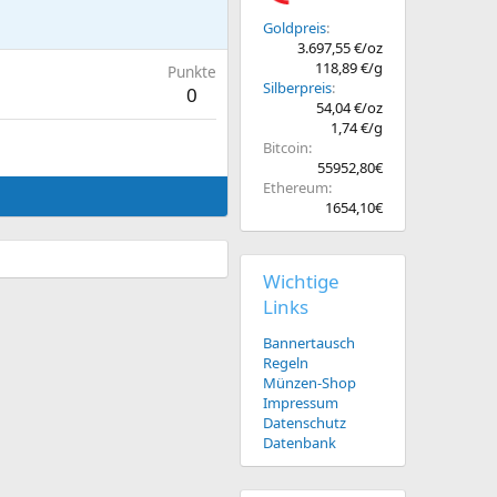
Goldpreis
3.697,55 €/oz
118,89 €/g
Punkte
Silberpreis
0
54,04 €/oz
1,74 €/g
Bitcoin
55952,80€
Ethereum
1654,10€
Wichtige
Links
Bannertausch
Regeln
Münzen-Shop
Impressum
Datenschutz
Datenbank