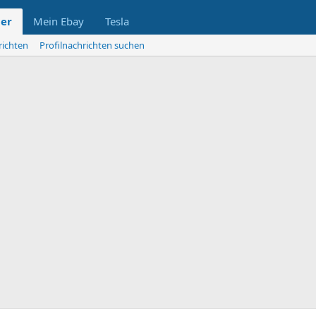
der
Mein Ebay
Tesla
richten
Profilnachrichten suchen