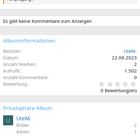
Es gibt keine Kommentare zum Anzeigen
Albuminformationen
Besitzer
UteM.
Datum
22.06.2023
Anzahl Medien
2
Aufrufe
1.502
Anzahl Kommentare
0
0
Bewertung
,
0 Bewertung(en)
0
0
S
Privatsphäre Album
t
e
UteM.
U
r
Bilder
2
n
Alben
1
(