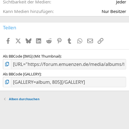
e
Sichtbarkeit der Medien
Jeder
)
Kann Medien hinzufügen
Nur Besitzer
Teilen
Facebook
X (Twitter)
Bluesky
LinkedIn
Reddit
Pinterest
Tumblr
WhatsApp
E-Mail
Link
Als BBCode [IMG] (Mit Thumbnail)
Als BBCode [GALLERY]
Alben durchsuchen