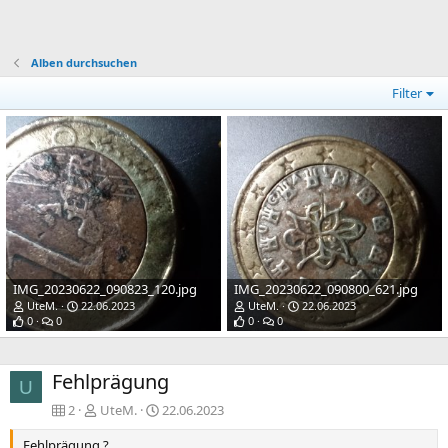
Alben durchsuchen
Filter
IMG_20230622_090823_120.jpg
IMG_20230622_090800_621.jpg
UteM.
22.06.2023
UteM.
22.06.2023
0
0
0
0
Fehlprägung
U
2
UteM.
22.06.2023
Fehlprägung ?