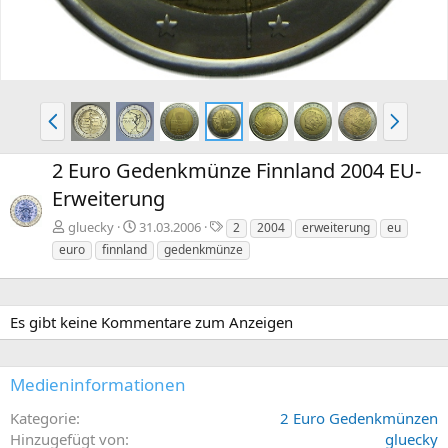
e
V
N
o
ä
r
c
2 Euro Gedenkmünze Finnland 2004 EU-
h
h
Erweiterung
e
s
r
t
S
gluecky
31.03.2006
2
2004
erweiterung
eu
i
e
c
euro
finnland
gedenkmünze
g
h
e
l
a
g
Es gibt keine Kommentare zum Anzeigen
w
o
r
Medieninformationen
t
e
Kategorie
2 Euro Gedenkmünzen
Hinzugefügt von
gluecky