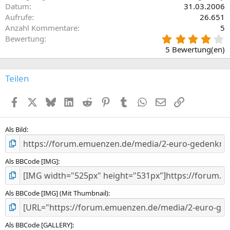
Datum
31.03.2006
Aufrufe
26.651
Anzahl Kommentare
5
4
Bewertung
,
5 Bewertung(en)
2
0
S
Teilen
t
e
Facebook
X (Twitter)
Bluesky
LinkedIn
Reddit
Pinterest
Tumblr
WhatsApp
E-Mail
Link
r
n
(
e
Als Bild
)
Als BBCode [IMG]
Als BBCode [IMG] (Mit Thumbnail)
Als BBCode [GALLERY]