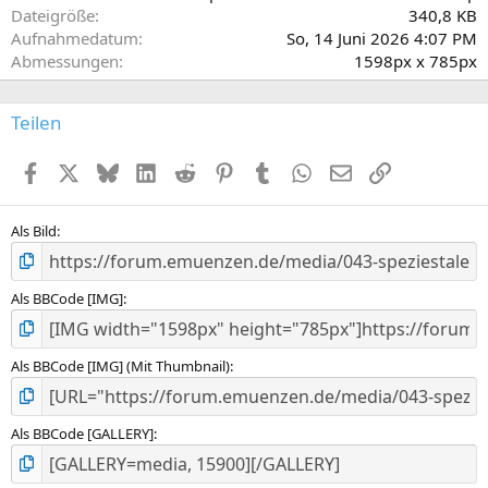
r
Dateigröße
340,8 KB
n
Aufnahmedatum
So, 14 Juni 2026 4:07 PM
(
Abmessungen
1598px x 785px
e
)
Teilen
Facebook
X (Twitter)
Bluesky
LinkedIn
Reddit
Pinterest
Tumblr
WhatsApp
E-Mail
Link
Als Bild
Als BBCode [IMG]
Als BBCode [IMG] (Mit Thumbnail)
Als BBCode [GALLERY]