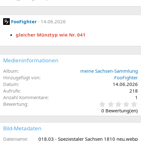
e
FooFighter
14.06.2026
gleicher Münztyp wie Nr. 041
Medieninformationen
Album
meine Sachsen-Sammlung
Hinzugefügt von
FooFighter
Datum
14.06.2026
Aufrufe
218
Anzahl Kommentare
1
0
Bewertung
,
0 Bewertung(en)
0
0
S
Bild-Metadaten
t
e
Dateiname
018.03 - Speziestaler Sachsen 1810 neu.webp