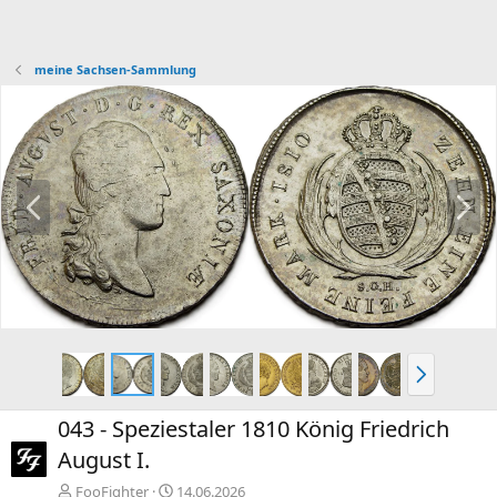
meine Sachsen-Sammlung
V
N
o
ä
r
c
h
h
e
s
r
t
i
e
g
N
e
ä
c
043 - Speziestaler 1810 König Friedrich
h
August I.
s
t
FooFighter
14.06.2026