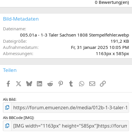
,
0 Bewertung(en)
0
0
S
Bild-Metadaten
t
e
Dateiname
r
005.01a - 1-3 Taler Sachsen 1808 Stempelfehler.webp
n
Dateigröße
191,2 KB
(
Aufnahmedatum
Fr, 31 Januar 2025 10:05 PM
e
Abmessungen
1163px x 585px
)
Teilen
Facebook
X (Twitter)
Bluesky
LinkedIn
Reddit
Pinterest
Tumblr
WhatsApp
E-Mail
Link
Als Bild
Als BBCode [IMG]