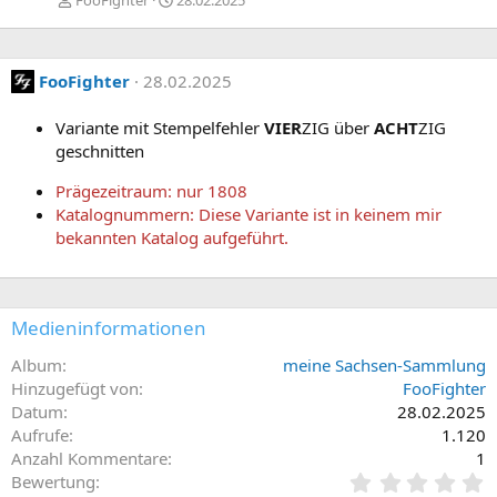
FooFighter
28.02.2025
i
e
g
e
FooFighter
28.02.2025
Variante mit Stempelfehler
VIER
ZIG über
ACHT
ZIG
geschnitten
Prägezeitraum: nur 1808
Katalognummern: Diese Variante ist in keinem mir
bekannten Katalog aufgeführt.
Medieninformationen
Album
meine Sachsen-Sammlung
Hinzugefügt von
FooFighter
Datum
28.02.2025
Aufrufe
1.120
Anzahl Kommentare
1
0
Bewertung