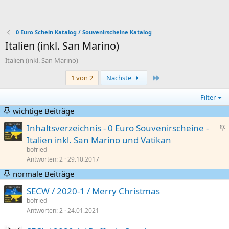
0 Euro Schein Katalog / Souvenirscheine Katalog
Italien (inkl. San Marino)
Italien (inkl. San Marino)
Letzte
1 von 2
Nächste
Filter
wichtige Beiträge
Inhaltsverzeichnis - 0 Euro Souvenirscheine -
n
Italien inkl. San Marino und Vatikan
g
bofried
e
Antworten
2
29.10.2017
p
normale Beiträge
i
SECW / 2020-1 / Merry Christmas
n
bofried
n
Antworten
2
24.01.2021
t